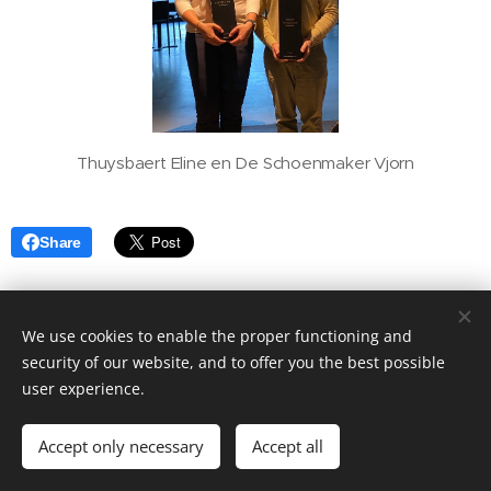
Thuysbaert Eline en De Schoenmaker Vjorn
Share
We use cookies to enable the proper functioning and
security of our website, and to offer you the best possible
user experience.
Golf Puyenbroeck | 2022
Accept only necessary
Accept all
Powered by
Webnode
Cookies