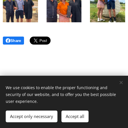
Share
We use cookies to enable the proper functioning and
security of our website, and to offer you the best possible
user experience.
Golf Puyenbroeck | 2022
Accept only necessary
Accept all
Powered by
Webnode
Cookies