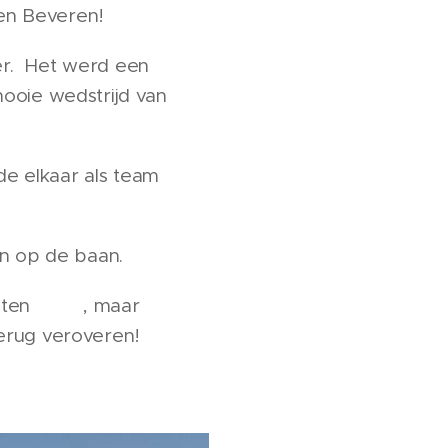
gen Beveren! ⛳️🏆
er. Het werd een
ooie wedstrijd van
e elkaar als team
en op de baan.
ten 😔🏆, maar
terug veroveren! 💪