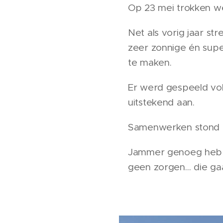
Op 23 mei trokken w
Net als vorig jaar s
zeer zonnige én sup
te maken.
Er werd gespeeld vol
uitstekend aan. 🤝🏌️‍♂️🏌
Samenwerken stond c
Jammer genoeg hebb
geen zorgen… die gaa
🔥⛳️