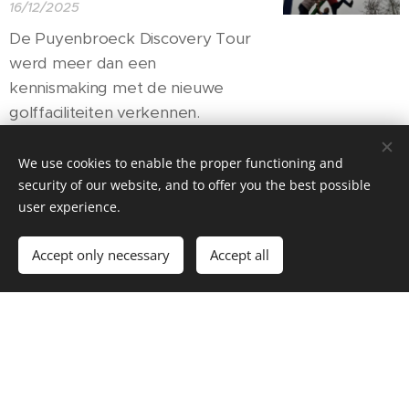
16/12/2025
De Puyenbroeck Discovery Tour
werd meer dan een
kennismaking met de nieuwe
golffaciliteiten verkennen.
We use cookies to enable the proper functioning and
security of our website, and to offer you the best possible
Winterkoning(in) &
user experience.
Winterprins(es)
Accept only necessary
Accept all
2025 - 2026
klassementsoverzicht
10/12/2025
Terwijl de natuur buiten nog
twijfelt tussen herfstkleuren en
een lichte rijp, zijn onze