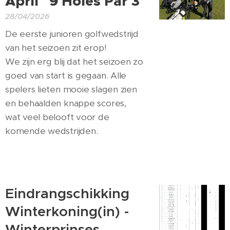
April 9 Holes Par 3
28/04/2026
De eerste junioren golfwedstrijd
van het seizoen zit erop! ⛳️🌱
We zijn erg blij dat het seizoen zo
goed van start is gegaan. Alle
spelers lieten mooie slagen zien
en behaalden knappe scores,
wat veel belooft voor de
komende wedstrijden. 👏🏌️♂️🏌️
♀️
Eindrangschikking
Winterkoning(in) -
Winterprinses